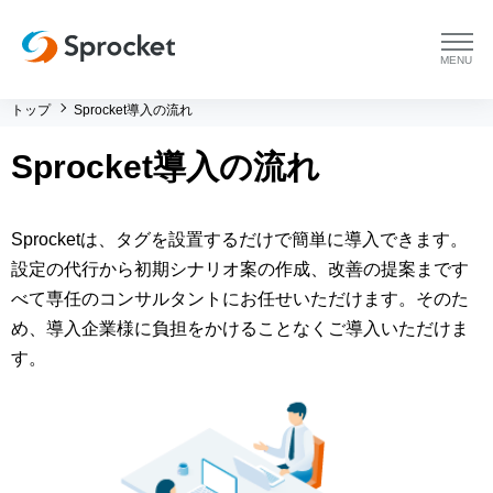
menu
トップ
Sprocket導入の流れ
プラットフォーム
Sprocket導入の流れ
プラットフォーム トップ
コンサルティング
Sprocketは、タグを設置するだけで簡単に導入できます。
コンサルティング トップ
導入事例
設定の代行から初期シナリオ案の作成、改善の提案まです
べて専任のコンサルタントにお任せいただけます。そのた
運用支援 トップ
よくある質問
め、導入企業様に負担をかけることなくご導入いただけま
す。
メソッド トップ
会社情報
会社情報 トップ
セミナー・イベント
会社概要