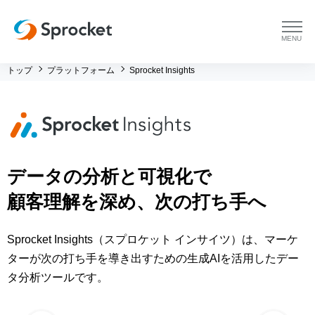
menu
トップ
プラットフォーム
Sprocket Insights
プラットフォーム
プラットフォーム トップ
コンサルティング
コンサルティング トップ
導入事例
データの分析と可視化で
運用支援 トップ
よくある質問
顧客理解を深め、次の打ち手へ
メソッド トップ
会社情報
Sprocket Insights（スプロケット インサイツ）は、マーケ
ターが次の打ち手を導き出すための生成AIを活用したデー
会社情報 トップ
セミナー・イベント
タ分析ツールです。
会社概要