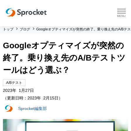
menu
トップ
ブログ
Googleオプティマイズが突然の終了。乗り換え先のA/B
プラットフォーム
Googleオプティマイズが突然の
プラットフォーム トップ
コンサルティング
終了。乗り換え先のA/Bテストツ
コンサルティング トップ
導入事例
ールはどう選ぶ？
運用支援 トップ
よくある質問
A/Bテスト
2023年 1月27日
（更新日時：2023年 2月15日）
メソッド トップ
会社情報
Sprocket編集部
会社情報 トップ
セミナー・イベント
会社概要