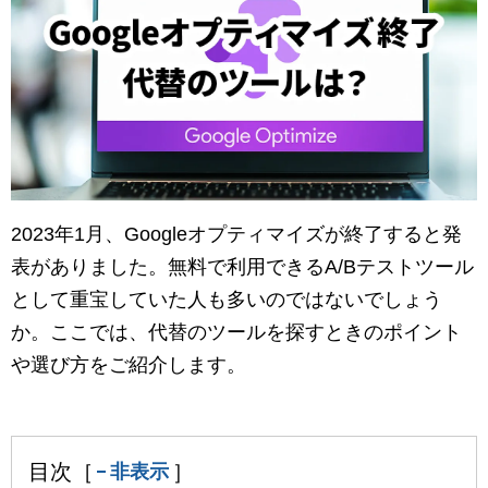
マーケティングお役立ち資料
メンバー紹介
採用情報
創業の想い
2023年1月、Googleオプティマイズが終了すると発
沿革
表がありました。無料で利用できるA/Bテストツール
として重宝していた人も多いのではないでしょう
ビジョン・ミッション・バリュー
か。ここでは、代替のツールを探すときのポイント
や選び方をご紹介します。
ロゴマーク
目次［
］
非表示