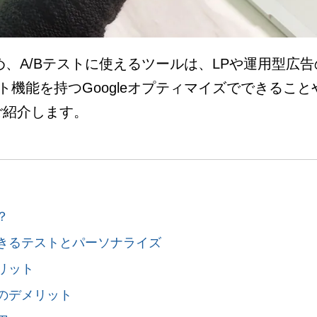
じめ、A/Bテストに使えるツールは、LPや運用型
スト機能を持つGoogleオプティマイズでできるこ
ご紹介します。
？
でできるテストとパーソナライズ
メリット
用のデメリット