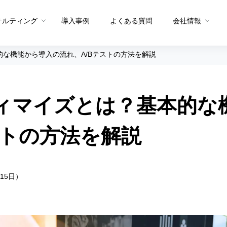
サルティング
導入事例
よくある質問
会社情報
本的な機能から導入の流れ、A/Bテストの方法を解説
メソッド トップ
メソッドを生む体制
プティマイズとは？基本的
グ
メソッドを共有する仕組み
プロダクト概要
プロダクト
PDCAメソッド
データ統合・抽出
サイト分
ストの方法を解説
A/Bテストメソッド
セグメント適正スコア
ユーザー
CX課題発見メソッド
ヒートマ
ュー
サイト分析メソッド
15日）
ペルソナ
ユーザー行動分析メソッド
お問い合
Sprocket活用メソッド