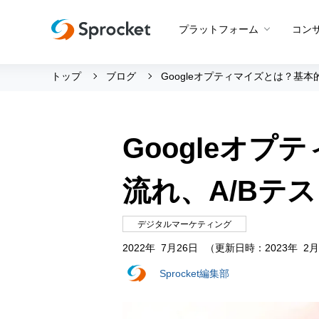
プラットフォーム
コン
トップ
ブログ
Googleオプティマイズとは？基
運用支援 トップ
会社情報 トップ
グッドスパイラル
会社概要
Googleオ
Beyond CROコンサルティン
メンバー紹介
プロダクト概要
CROコンサルティング
採用情報
Web接客
流れ、A/Bテ
設定代行
創業の想い
アプリ最適化
サポートボット
沿革
デジタルマーケティング
アンケート
ビジョン・ミッション・バリ
2022年 7月26日
（更新日時：2023年 2月
A/Bテスト
ロゴマーク
Sprocket編集部
メールマーケティング
LINE活用