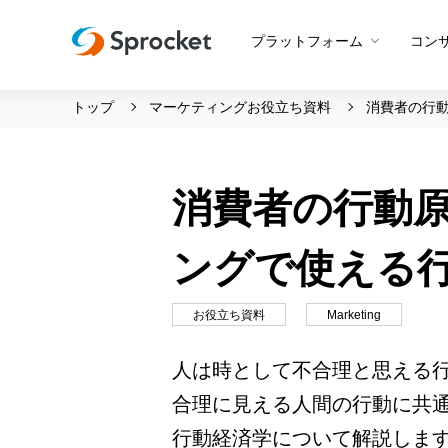
プラットフォーム
コン
トップ
マーケティングお役立ち資料
消費者の行
運用支援 トップ
会社情報 トップ
グッドスパイラル
会社概要
消費者の行動原
Beyond CROコンサルティン
メンバー紹介
プロダクト概要
CROコンサルティング
採用情報
Web接客
ングで使える
設定代行
創業の想い
アプリ最適化
サポートボット
沿革
お役立ち資料
Marketing
アンケート
ビジョン・ミッション・バリ
A/Bテスト
人は時として不合理と思える
ロゴマーク
合理に見える人間の行動に共
メールマーケティング
行動経済学について解説しま
LINE活用