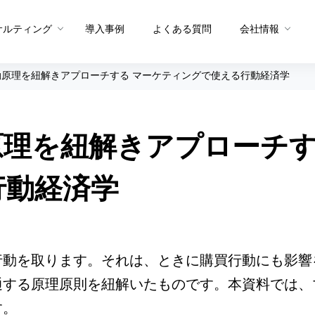
サルティング
導入事例
よくある質問
会社情報
動原理を紐解きアプローチする マーケティングで使える行動経済学
メソッド トップ
メソッドを生む体制
理を紐解きアプローチす
グ
メソッドを共有する仕組み
プロダクト概要
プロダクト
PDCAメソッド
データ統合・抽出
サイト分
行動経済学
A/Bテストメソッド
セグメント適正スコア
ユーザー
CX課題発見メソッド
ヒートマ
ュー
サイト分析メソッド
ペルソナ
行動を取ります。それは、ときに購買行動にも影響
ユーザー行動分析メソッド
通する原理原則を紐解いたものです。本資料では、
お問い合
Sprocket活用メソッド
す。