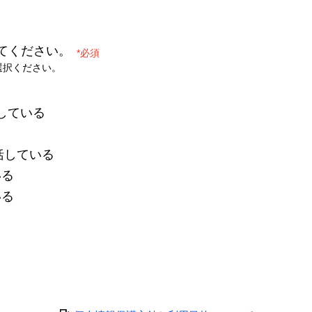
てください。
*
選択ください。
る
している
る
括している
いる
いる