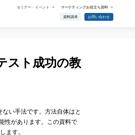
セミナー・イベント
マーケティングお役立ち資料
資料請求
お問い合わせ
Bテスト成功の教
概要
プロダクト概要
析
データ分析エージェント
行動分析
ップ
トーク
かせない手法です。方法自体はと
能性があります。この資料で
わせ分析
説します。