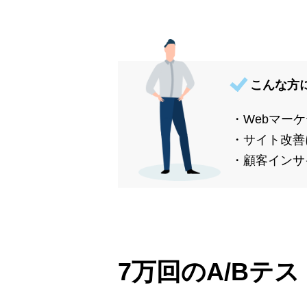
こんな方
・Webマー
・サイト改善
・顧客インサ
7万回のA/Bテ