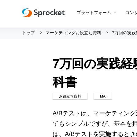
プラットフォーム
コン
トップ
マーケティングお役立ち資料
7万回の実践
運用支援 トップ
会社情報 トップ
グッドスパイラル
会社概要
7万回の実践経
Beyond CROコンサルティン
メンバー紹介
プロダクト概要
CROコンサルティング
採用情報
Web接客
科書
設定代行
創業の想い
アプリ最適化
サポートボット
沿革
お役立ち資料
MA
アンケート
ビジョン・ミッション・バリ
A/Bテスト
A/Bテストは、マーケティン
ロゴマーク
てもシンプルですが、基本を
メールマーケティング
は、A/Bテストを実施すると
LINE活用