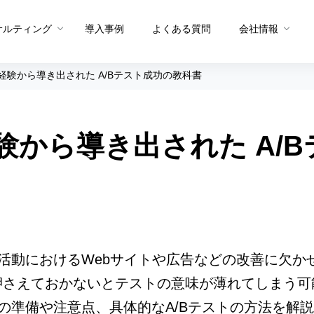
サルティング
導入事例
よくある質問
会社情報
経験から導き出された A/Bテスト成功の教科書
メソッド トップ
メソッドを生む体制
験から導き出された A/
グ
メソッドを共有する仕組み
プロダクト概要
プロダクト
PDCAメソッド
データ統合・抽出
サイト分
A/Bテストメソッド
セグメント適正スコア
ユーザー
CX課題発見メソッド
ヒートマ
ュー
サイト分析メソッド
ペルソナ
グ活動におけるWebサイトや広告などの改善に欠
ユーザー行動分析メソッド
押さえておかないとテストの意味が薄れてしまう可
お問い合
Sprocket活用メソッド
きの準備や注意点、具体的なA/Bテストの方法を解