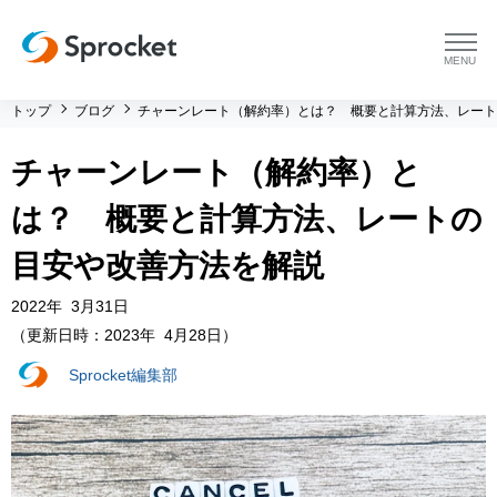
menu
トップ
ブログ
チャーンレート（解約率）とは？ 概要と計算方法、レート
プラットフォーム
チャーンレート（解約率）と
プラットフォーム トップ
コンサルティング
は？ 概要と計算方法、レートの
コンサルティング トップ
導入事例
目安や改善方法を解説
2022年 3月31日
運用支援 トップ
よくある質問
（更新日時：2023年 4月28日）
メソッド トップ
会社情報
Sprocket編集部
会社情報 トップ
セミナー・イベント
会社概要