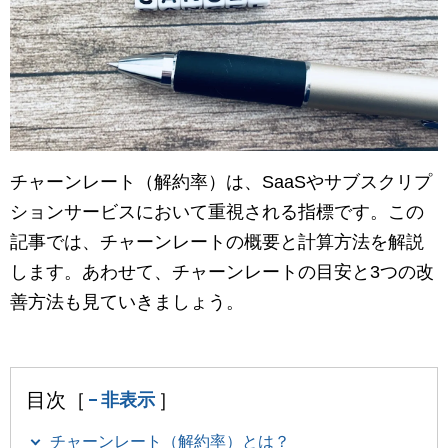
マーケティングお役立ち資料
メンバー紹介
採用情報
創業の想い
チャーンレート（解約率）は、SaaSやサブスクリプ
ションサービスにおいて重視される指標です。この
沿革
記事では、チャーンレートの概要と計算方法を解説
します。あわせて、チャーンレートの目安と3つの改
ビジョン・ミッション・バリュー
善方法も見ていきましょう。
ロゴマーク
目次［
］
非表示
チャーンレート（解約率）とは？