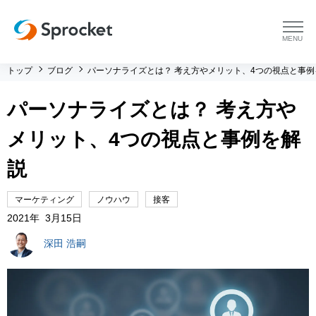
menu
トップ
ブログ
パーソナライズとは？ 考え方やメリット、4つの視点と事例
プラットフォーム
パーソナライズとは？ 考え方や
プラットフォーム トップ
コンサルティング
メリット、4つの視点と事例を解
コンサルティング トップ
導入事例
説
運用支援 トップ
よくある質問
マーケティング
ノウハウ
接客
2021年 3月15日
メソッド トップ
会社情報
深田 浩嗣
会社情報 トップ
セミナー・イベント
会社概要