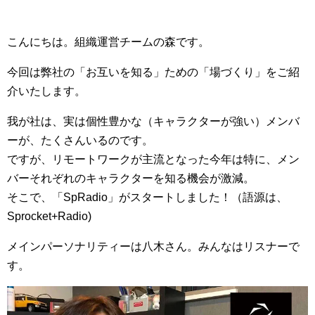
マーケティングお役立ち資料
メンバー紹介
こんにちは。組織運営チームの森です。
今回は弊社の「お互いを知る」ための「場づくり」をご紹
採用情報
介いたします。
我が社は、実は個性豊かな（キャラクターが強い）メンバ
創業の想い
ーが、たくさんいるのです。
ですが、リモートワークが主流となった今年は特に、メン
沿革
バーそれぞれのキャラクターを知る機会が激減。
そこで、「SpRadio」がスタートしました！（語源は、
ビジョン・ミッション・バリュー
Sprocket+Radio)
メインパーソナリティーは八木さん。みんなはリスナーで
ロゴマーク
す。