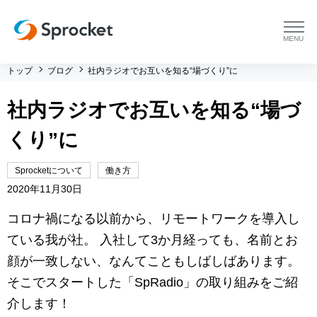
menu
トップ
ブログ
社内ラジオでお互いを知る“場づくり”に
プラットフォーム
社内ラジオでお互いを知る“場づ
プラットフォーム トップ
コンサルティング
くり”に
コンサルティング トップ
導入事例
Sprocketについて
働き方
2020年11月30日
運用支援 トップ
よくある質問
コロナ禍になる以前から、リモートワークを導入し
メソッド トップ
会社情報
ている我が社。 入社して3か月経っても、名前とお
顔が一致しない、なんてこともしばしばあります。
会社情報 トップ
セミナー・イベント
そこでスタートした「SpRadio」の取り組みをご紹
介します！
会社概要