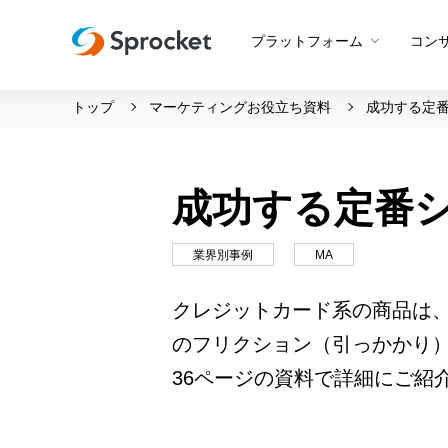
プラットフォーム
コン
トップ
マーケティングお役立ち資料
成功する定番
運用支援 トップ
会社情報 トップ
グッドスパイラル
会社概要
成功する定番シ
Beyond CROコンサルティン
メンバー紹介
プロダクト概要
CROコンサルティング
採用情報
Web接客
業界別事例
MA
設定代行
創業の想い
アプリ最適化
クレジットカード系の商品は
サポートボット
沿革
アンケート
のフリクション（引っかかり
ビジョン・ミッション・バリ
A/Bテスト
36ページの資料で詳細にご紹
ロゴマーク
メールマーケティング
LINE活用