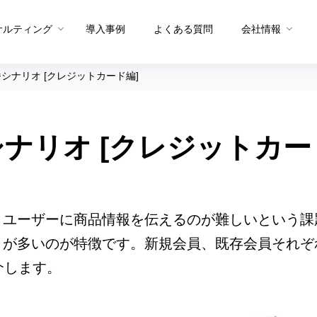
サルティング
導入事例
よくある質問
会社情報
シナリオ [クレジットカード編]
メソッド トップ
メソッドを生む体制
ナリオ [クレジットカー
グ
メソッドを共有する仕組み
プロダクト概要
プロダクト
PDCAメソッド
データ統合・抽出
サイト分
A/Bテストメソッド
セグメント適正スコア
ユーザー
、ユーザーに商品情報を伝えるのが難しいという課
CX課題発見メソッド
ヒートマ
）が多いのが特徴です。新規会員、既存会員それぞ
ュー
サイト分析メソッド
ペルソナ
介します。
ユーザー行動分析メソッド
お問い合
Sprocket活用メソッド