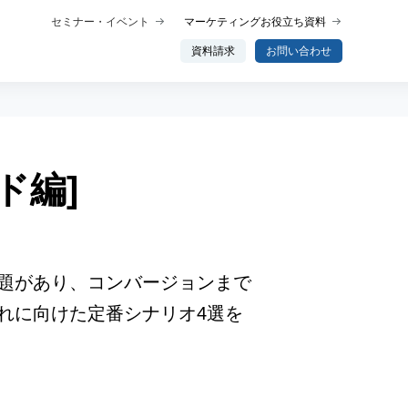
セミナー・イベント
マーケティングお役立ち資料
資料請求
お問い合わせ
ド編]
概要
プロダクト概要
析
データ分析エージェント
行動分析
題があり、コンバージョンまで
ップ
れに向けた定番シナリオ4選を
トーク
わせ分析