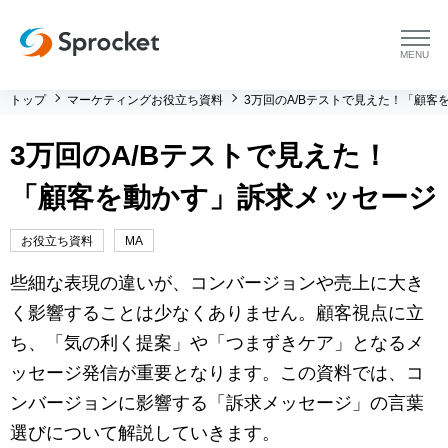
menu
トップ
マーケティングお役立ち資料
3万回のA/Bテストで見えた！「顧客
プラットフォーム
3万回のA/Bテストで見えた！
プラットフォーム トップ
コンサルティング
「顧客を動かす」訴求メッセージ
コンサルティング トップ
導入事例
お役立ち資料
MA
運用支援 トップ
よくある質問
些細な表現の違いが、コンバージョンや売上に大き
く影響することは少なくありません。顧客視点に立
メソッド トップ
会社情報
ち、「気の利く提案」や「つまずきケア」となるメ
ッセージ発信が重要となります。この資料では、コ
会社情報 トップ
セミナー・イベント
ンバージョンに影響する「訴求メッセージ」の言葉
選びについて解説していきます。
会社概要