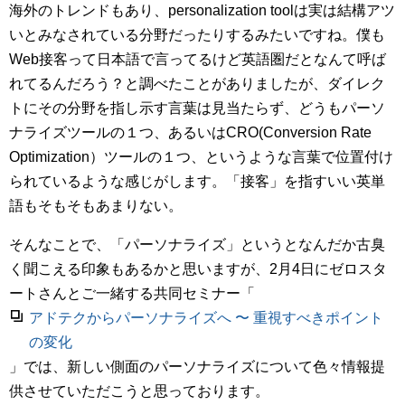
海外のトレンドもあり、personalization toolは実は結構アツ
いとみなされている分野だったりするみたいですね。僕も
Web接客って日本語で言ってるけど英語圏だとなんて呼ば
れてるんだろう？と調べたことがありましたが、ダイレク
トにその分野を指し示す言葉は見当たらず、どうもパーソ
ナライズツールの１つ、あるいはCRO(Conversion Rate
Optimization）ツールの１つ、というような言葉で位置付け
られているような感じがします。「接客」を指すいい英単
語もそもそもあまりない。
そんなことで、「パーソナライズ」というとなんだか古臭
く聞こえる印象もあるかと思いますが、2月4日にゼロスタ
ートさんとご一緒する共同セミナー「
アドテクからパーソナライズへ 〜 重視すべきポイント
の変化
」では、新しい側面のパーソナライズについて色々情報提
供させていただこうと思っております。