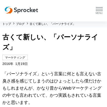
menu
トップ
ブログ
古くて新しい、「パーソナライズ」
プラットフォーム
古くて新しい、「パーソナライ
プラットフォーム トップ
コンサルティング
ズ」
コンサルティング トップ
導入事例
マーケティング
2016年 1月19日
運用支援 トップ
よくある質問
「パーソナライズ」という言葉に何とも言えない古
メソッド トップ
会社情報
臭さ感を感じてしまうのはひょっとしたら僕だけか
もしれませんが、かなり昔からWebマーケティング
会社情報 トップ
セミナー・イベント
の中でも言われていて、かつ実践もされている言葉
かと思います。
会社概要