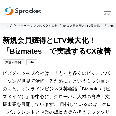
menu
トップ
マーケティングお役立ち資料
新規会員獲得とLTV最大化！ 「Bizm
プラットフォーム
新規会員獲得とLTV最大化！
プラットフォーム トップ
コンサルティング
「Bizmates」で実践するCX改善
コンサルティング トップ
導入事例
業界別事例
MA
運用支援 トップ
よくある質問
ビズメイツ株式会社は、「もっと多くのビジネスパ
ーソンが世界で活躍するために」というミッション
メソッド トップ
会社情報
のもと、オンラインビジネス英会話「Bizmates（ビ
ズメイツ）」を中心に、グローバル人材の育成・支
会社情報 トップ
セミナー・イベント
援事業を展開しています。 目指しているのは「グロ
ーバルタレントと企業の成長支援を担うテックソリ
会社概要