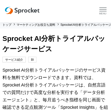
menu
トップ
マーケティングお役立ち資料
Sprocket AI分析トライアルパッケ
プラットフォーム
Sprocket AI分析トライアルパッ
プラットフォーム トップ
コンサルティング
ケージサービス
コンサルティング トップ
導入事例
サービス紹介
BI
運用支援 トップ
よくある質問
Sprocket AI分析トライアルパッケージのサービス資
料を無料でダウンロードできます。資料では、
メソッド トップ
会社情報
Sprocket AI分析トライアルパッケージは、自然言語
での質問だけで高度な分析を実行する「データ分析
会社情報 トップ
セミナー・イベント
エージェント」と、毎月追うべき指標を同じ画面で
確認できる定点観測ツール「Sprocket Insights」を組
会社概要