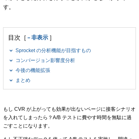
マーケティングお役立ち資料
す。
メンバー紹介
採用情報
目次［
］
非表示
Sprocket の分析機能が目指すもの
創業の想い
コンバージョン影響度分析
今後の機能拡張
沿革
まとめ
ビジョン・ミッション・バリュー
ロゴマーク
もし CVR が上がっても効果が出ないページに接客シナリオ
を入れてしまったら？A/B テストに費やす時間を無駄に過
ごすことになります。