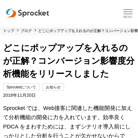
menu
トップ
ブログ
どこにポップアップを入れるのが正解？コンバージョン影響
プラットフォーム
どこにポップアップを入れるの
プラットフォーム トップ
コンサルティング
が正解？コンバージョン影響度分
コンサルティング トップ
導入事例
析機能をリリースしました
運用支援 トップ
よくある質問
Sprocketについて
お知らせ
2018年11月20日
メソッド トップ
会社情報
Sprocket では、Web接客に関連した機能開発に加え
て分析機能の開発に力を入れています。効率良く
会社情報 トップ
セミナー・イベント
PDCA をまわすためには、まずシナリオ導入前にし
っかりとした分析を行うことが欠かせないからで
会社概要