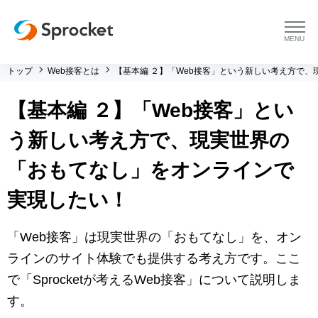
menu
トップ
Web接客とは
【基本編 ２】「Web接客」という新しい考え方で
プラットフォーム
【基本編 ２】「Web接客」とい
プラットフォーム トップ
コンサルティング
う新しい考え方で、現実世界の
コンサルティング トップ
導入事例
「おもてなし」をオンラインで
実現したい！
運用支援 トップ
よくある質問
「Web接客」は現実世界の「おもてなし」を、オン
メソッド トップ
会社情報
ラインのサイト体験でも提供する考え方です。ここ
会社情報 トップ
で「Sprocketが考えるWeb接客」について説明しま
セミナー・イベント
す。
会社概要