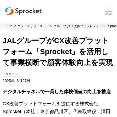
menu
トップ
ニュースリリース
JALグループがCX改善プラットフォーム「Spr
プラットフォーム
JALグループがCX改善プラット
プラットフォーム トップ
コンサルティング
フォーム「Sprocket」を活用し
コンサルティング トップ
導入事例
て事業横断で顧客体験向上を実現
運用支援 トップ
よくある質問
リリース
2025年 3月27日
メソッド トップ
会社情報
デジタルチャネルで一貫した体験価値の向上を推進
会社情報 トップ
セミナー・イベント
CX改善プラットフォームを提供する株式会社
Sprocket（本社：東京都品川区、代表取締役：深田
会社概要