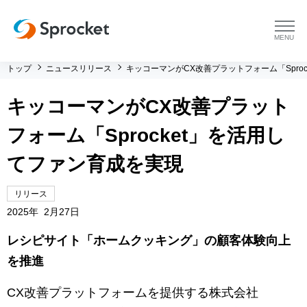
menu
トップ
ニュースリリース
キッコーマンがCX改善プラットフォーム「Spro
プラットフォーム
キッコーマンがCX改善プラット
プラットフォーム トップ
コンサルティング
フォーム「Sprocket」を活用し
コンサルティング トップ
導入事例
てファン育成を実現
運用支援 トップ
よくある質問
リリース
2025年 2月27日
メソッド トップ
会社情報
レシピサイト「ホームクッキング」の顧客体験向上
を推進
会社情報 トップ
セミナー・イベント
CX改善プラットフォームを提供する株式会社
会社概要