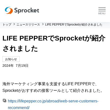
menu
トップ
ニュースリリース
LIFE PEPPERでSprocketが紹介されました
プラットフォーム
LIFE PEPPERでSprocketが紹介
プラットフォーム トップ
コンサルティング
されました
コンサルティング トップ
導入事例
お知らせ
2024年 7月19日
運用支援 トップ
よくある質問
メソッド トップ
会社情報
海外マーケティング事業を支援するLIFE PEPPERで、
Sprocketがおすすめの接客ツールとして紹介されました。
会社情報 トップ
セミナー・イベント
https://lifepepper.co.jp/abroad/web-serve-customers-
recommend/
会社概要