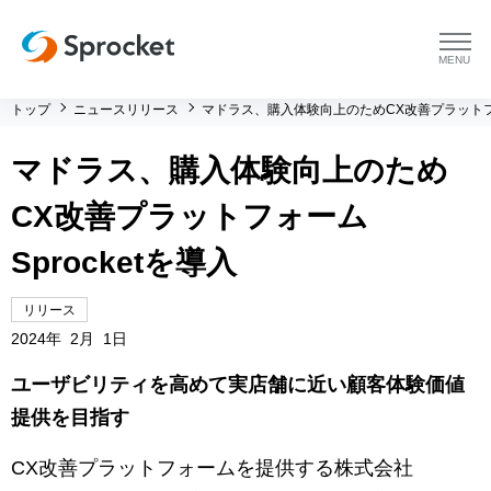
menu
トップ
ニュースリリース
マドラス、購入体験向上のためCX改善プラットフォー
プラットフォーム
マドラス、購入体験向上のため
プラットフォーム トップ
コンサルティング
CX改善プラットフォーム
コンサルティング トップ
導入事例
Sprocketを導入
運用支援 トップ
よくある質問
リリース
2024年 2月 1日
メソッド トップ
会社情報
ユーザビリティを高めて実店舗に近い顧客体験価値
提供を目指す
会社情報 トップ
セミナー・イベント
CX改善プラットフォームを提供する株式会社
会社概要