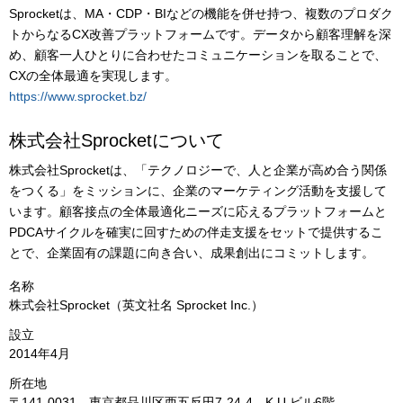
Sprocketは、MA・CDP・BIなどの機能を併せ持つ、複数のプロダク
トからなるCX改善プラットフォームです。データから顧客理解を深
め、顧客一人ひとりに合わせたコミュニケーションを取ることで、
CXの全体最適を実現します。
https://www.sprocket.bz/
株式会社Sprocketについて
株式会社Sprocketは、「テクノロジーで、人と企業が高め合う関係
をつくる」をミッションに、企業のマーケティング活動を支援して
います。顧客接点の全体最適化ニーズに応えるプラットフォームと
PDCAサイクルを確実に回すための伴走支援をセットで提供するこ
とで、企業固有の課題に向き合い、成果創出にコミットします。
名称
株式会社Sprocket（英文社名 Sprocket Inc.）
設立
2014年4月
所在地
〒141-0031 東京都品川区西五反田7-24-4 K.U.ビル6階