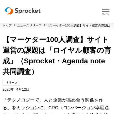
menu
トップ
ニュースリリース
【マーケター100人調査】サイト運営の課題は「ロイヤ
プラットフォーム
【マーケター100人調査】サイト
プラットフォーム トップ
コンサルティング
運営の課題は「ロイヤル顧客の育
コンサルティング トップ
導入事例
成」（Sprocket・Agenda note
共同調査）
運用支援 トップ
よくある質問
リリース
メソッド トップ
会社情報
2023年 4月12日
会社情報 トップ
「テクノロジーで、人と企業が高め合う関係を作
セミナー・イベント
る」をミッションに、CRO（コンバージョン率最適
会社概要