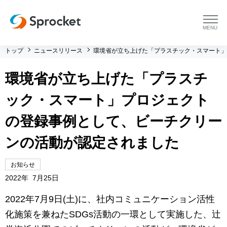
menu
トップ
ニュースリリース
環境省が立ち上げた「プラスチック・スマート」
プラットフォーム
環境省が立ち上げた「プラスチ
プラットフォーム トップ
コンサルティング
ック・スマート」プロジェクト
コンサルティング トップ
導入事例
の登録事例として、ビーチクリー
ンの活動が認定されました
運用支援 トップ
よくある質問
お知らせ
メソッド トップ
会社情報
2022年 7月25日
会社情報 トップ
2022年7月9日(土)に、社内コミュニケーション活性
セミナー・イベント
化施策を兼ねたSDGs活動の一環として実施した、辻
会社概要