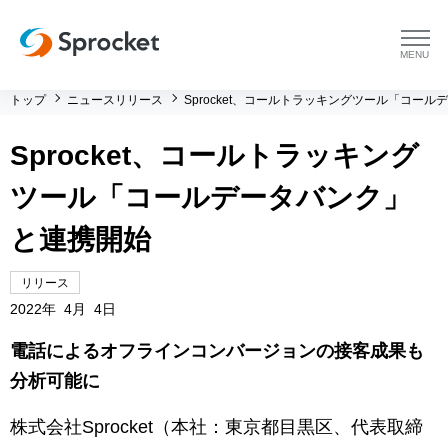
menu
トップ
ニュースリリース
Sprocket、コールトラッキングツール「コー
プラットフォーム
Sprocket、コールトラッキング
プラットフォーム トップ
コンサルティング
ツール「コールデータバンク」
コンサルティング トップ
導入事例
と連携開始
運用支援 トップ
よくある質問
リリース
2022年 4月 4日
メソッド トップ
会社情報
電話によるオフラインコンバージョンの接客成果も
分析可能に
会社情報 トップ
セミナー・イベント
株式会社Sprocket（本社：東京都目黒区、代表取締
会社概要