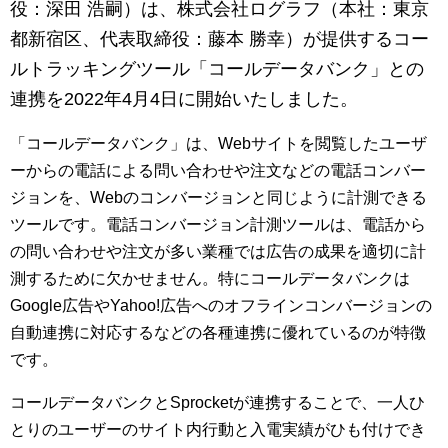
マーケティングお役立ち資料
役：深田 浩嗣）は、株式会社ログラフ（本社：東京
都新宿区、代表取締役：藤本 勝幸）が提供するコー
メンバー紹介
ルトラッキングツール「コールデータバンク」との
連携を2022年4月4日に開始いたしました。
採用情報
「コールデータバンク」は、Webサイトを閲覧したユーザ
ーからの電話による問い合わせや注文などの電話コンバー
創業の想い
ジョンを、Webのコンバージョンと同じように計測できる
ツールです。電話コンバージョン計測ツールは、電話から
沿革
の問い合わせや注文が多い業種では広告の成果を適切に計
測するために欠かせません。特にコールデータバンクは
ビジョン・ミッション・バリュー
Google広告やYahoo!広告へのオフラインコンバージョンの
自動連携に対応するなどの各種連携に優れているのが特徴
ロゴマーク
です。
コールデータバンクとSprocketが連携することで、一人ひ
とりのユーザーのサイト内行動と入電実績がひも付けでき