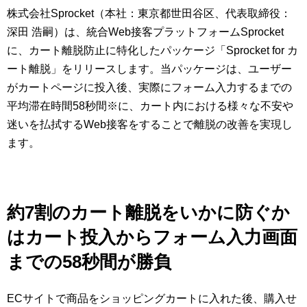
マーケティングお役立ち資料
株式会社Sprocket（本社：東京都世田谷区、代表取締役：
深田 浩嗣）は、統合Web接客プラットフォームSprocket
メンバー紹介
に、カート離脱防止に特化したパッケージ「Sprocket for カ
ート離脱」をリリースします。当パッケージは、ユーザー
採用情報
がカートページに投入後、実際にフォーム入力するまでの
平均滞在時間58秒間※に、カート内における様々な不安や
創業の想い
迷いを払拭するWeb接客をすることで離脱の改善を実現し
ます。
沿革
ビジョン・ミッション・バリュー
約7割のカート離脱をいかに防ぐか
はカート投入からフォーム入力画面
ロゴマーク
までの58秒間が勝負
ECサイトで商品をショッピングカートに入れた後、購入せ