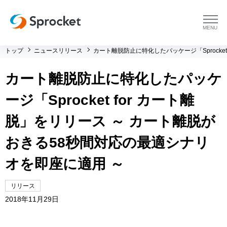
menu
トップ
ニュースリリース
カート離脱防止に特化したパッケージ「Sprocke
プラットフォーム
カート離脱防止に特化したパッケ
プラットフォーム トップ
コンサルティング
ージ「Sprocket for カート離
コンサルティング トップ
導入事例
脱」をリリース ～ カート離脱が
おきる58秒間対応の最適シナリ
運用支援 トップ
よくある質問
オを即座に適用 ～
メソッド トップ
会社情報
リリース
会社情報 トップ
セミナー・イベント
2018年11月29日
会社概要