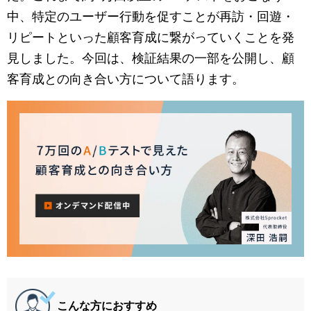
マーケティングお役立ち資料
中、特定のユーザー行動を促すことが再訪・回遊・
リピートといった顧客育成に繋がっていくことを発
メンバー紹介
見しました。今回は、検証結果の一部を公開し、顧
客育成との向き合い方について語ります。
採用情報
創業の想い
沿革
ビジョン・ミッション・バリュー
ロゴマーク
こんな方におすすめ