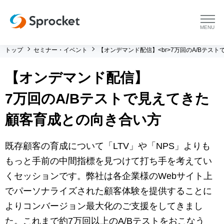
menu
トップ
セミナー・イベント
【オンデマンド配信】<br>7万回のA/Bテス
プラットフォーム
【オンデマンド配信】
プラットフォーム トップ
コンサルティング
7万回のA/Bテストで見えてきた
コンサルティング トップ
導入事例
顧客育成との向き合い方
運用支援 トップ
よくある質問
既存顧客の育成について「LTV」や「NPS」よりも
もっと手前の中間指標を見つけて打ち手を考えてい
メソッド トップ
会社情報
くセッションです。弊社は各企業様のWebサイト上
でパーソナライズされた顧客体験を提供することに
会社情報 トップ
セミナー・イベント
よりコンバージョン最大化のご支援をしてきまし
た。これまで約7万回以上のA/Bテストをおこなう
会社概要