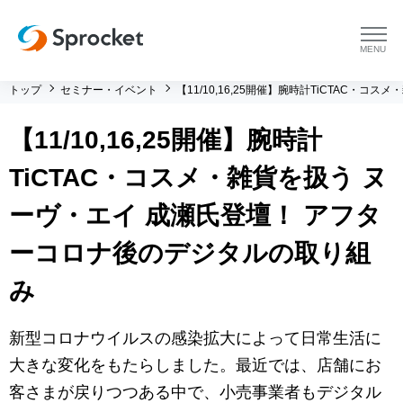
menu
トップ
セミナー・イベント
【11/10,16,25開催】腕時計TiCTAC
プラットフォーム
【11/10,16,25開催】腕時計
プラットフォーム トップ
コンサルティング
TiCTAC・コスメ・雑貨を扱う ヌ
コンサルティング トップ
導入事例
ーヴ・エイ 成瀬氏登壇！ アフタ
ーコロナ後のデジタルの取り組
運用支援 トップ
よくある質問
み
メソッド トップ
会社情報
新型コロナウイルスの感染拡大によって日常生活に
会社情報 トップ
セミナー・イベント
大きな変化をもたらしました。最近では、店舗にお
客さまが戻りつつある中で、小売事業者もデジタル
会社概要