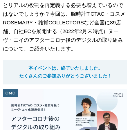
マーケティングお役立ち資料
とリアルの役割を再定義する必要も増えているので
はないでしょうか？今回は、腕時計TiCTAC・コスメ
メンバー紹介
ROSEMARY・雑貨COLLECTORSなど全国に89店
舗、自社ECを展開する（2022年2月末時点）ヌー
採用情報
ヴ・エイのアフターコロナ後のデジタルの取り組み
について、ご紹介いたします。
創業の想い
沿革
本イベントは、終了いたしました。
たくさんのご参加ありがとうございました！
ビジョン・ミッション・バリュー
ロゴマーク