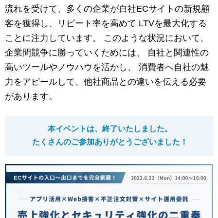
マーケティングお役立ち資料
流れを受けて、多くの企業が自社ECサイトの新規顧
客を獲得し、リピート率を高めて LTVを最大化する
メンバー紹介
ことに注力しています。 このような状況において、
企業間競争に勝っていくためには、 自社と関連性の
採用情報
高いツールやノウハウを活かし、 消費者へ自社の魅
力をアピールして、他社商品との違いを伝える必要
創業の想い
があります。
沿革
本イベントは、終了いたしました。
ビジョン・ミッション・バリュー
たくさんのご参加ありがとうございました！
ロゴマーク