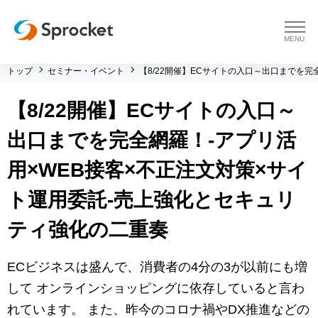
menu
トップ
セミナー・イベント
【8/22開催】ECサイトの入口～出口までを
プラットフォーム
【8/22開催】ECサイトの入口～
プラットフォーム トップ
コンサルティング
出口までを完全網羅！-アプリ活
コンサルティング トップ
導入事例
用×WEB接客×不正注文対策×サイ
ト運用委託-売上強化とセキュリ
運用支援 トップ
よくある質問
ティ強化の二重奏
メソッド トップ
会社情報
ECビジネスは盛んで、消費者の4分の3が以前にも増
会社情報 トップ
セミナー・イベント
して オンラインショッピングに依存していると言わ
れています。 また、昨今のコロナ禍やDX推進などの
会社概要