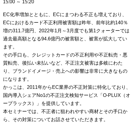
15:00 ～ 15:20
EC化率増加とともに、ECにまつわる不正も増えており、
ECにおけるカード不正利用被害額は昨年、前年比約140％
増の311.7億円、2022年1月～3月度でも第1クォーターでは
過去最高額となる94.6億円の被害額と、被害が拡大してい
ます。
その手口も、クレジットカードの不正利用や不正転売・悪
質転売、後払い未払いなど、不正注文被害は多岐にわた
り、ブランドイメージ・売上への影響は非常に大きなもの
になります。
かっこは、2011年からEC業界の不正対策に特化しており、
国内導入シェアNo1の不正注文検知サービス「O-PLUX（オ
ープラックス）」を提供しています。
本セミナーでは、不正者に狙われやすい商材とその手口か
ら、その対策についてお話させていただきます。