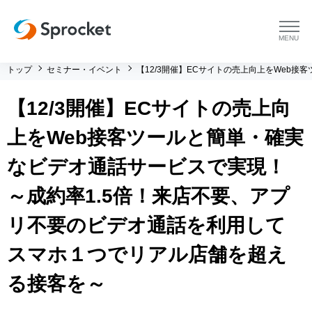
menu
トップ
セミナー・イベント
【12/3開催】ECサイトの売上向上をWeb
プラットフォーム
【12/3開催】ECサイトの売上向
プラットフォーム トップ
コンサルティング
上をWeb接客ツールと簡単・確実
コンサルティング トップ
導入事例
なビデオ通話サービスで実現！
～成約率1.5倍！来店不要、アプ
運用支援 トップ
よくある質問
リ不要のビデオ通話を利用して
メソッド トップ
会社情報
スマホ１つでリアル店舗を超え
会社情報 トップ
セミナー・イベント
る接客を～
会社概要