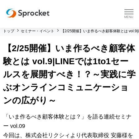
menu
トップ
セミナー・イベント
【2/25開催】いま作るべき顧客体験とは vol
プラットフォーム
【2/25開催】いま作るべき顧客体
プラットフォーム トップ
コンサルティング
験とは vol.9|LINEでは1to1セー
コンサルティング トップ
導入事例
ルスを展開すべき！？～実践に学
ぶオンラインコミュニケーショ
運用支援 トップ
よくある質問
ンの広がり～
メソッド トップ
会社情報
「いま作るべき顧客体験とは？」を語る連続セミナ
会社情報 トップ
セミナー・イベント
ー vol.09
今回は、株式会社リクシィより代表取締役 安藤様を
会社概要