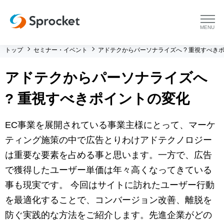
menu
トップ
セミナー・イベント
アドテクからパーソナライズへ ? 重視すべき
プラットフォーム
アドテクからパーソナライズへ
プラットフォーム トップ
コンサルティング
? 重視すべきポイントの変化
コンサルティング トップ
導入事例
EC事業を展開されている事業主様にとって、マーケ
運用支援 トップ
ティング施策の中で広告とりわけアドテクノロジー
よくある質問
は重要な要素を占める事と思います。一方で、広告
メソッド トップ
会社情報
で獲得したユーザー単価は年々高くなってきている
事も現実です。 今回はサイトに訪れたユーザー行動
会社情報 トップ
セミナー・イベント
を最適化することで、コンバージョン改善、離脱を
防ぐ実践的な方法をご紹介します。先進企業がどの
会社概要