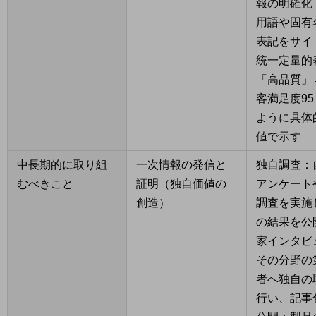
報の明確化
用語や固有
表記をサイ
統一定量的
「高品質」
客満足度9
ように具体
値で示す
中長期的に取り組
一次情報の発信と
独自調査：
むべきこと
証明（独自価値の
アンケート
創造）
調査を実施
の結果を公
家インタビ
その分野の
者へ独自の
行い、記事