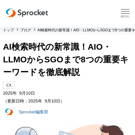
menu
トップ
ブログ
AI検索時代の新常識！AIO・LLMOからSGOまで8つの重
プラットフォーム
AI検索時代の新常識！AIO・
プラットフォーム トップ
コンサルティング
LLMOからSGOまで8つの重要キ
コンサルティング トップ
導入事例
ーワードを徹底解説
運用支援 トップ
よくある質問
CX
2025年 9月10日
（更新日時：2025年 9月10日）
メソッド トップ
会社情報
Sprocket編集部
会社情報 トップ
セミナー・イベント
会社概要