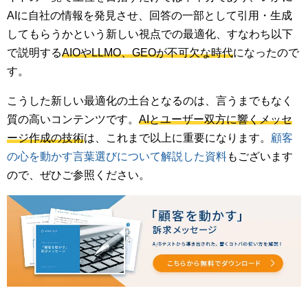
AIに自社の情報を発見させ、回答の一部として引用・生成
してもらうかという新しい視点での最適化、すなわち以下
で説明する
AIOやLLMO、GEOが不可欠な時代
になったので
す。
こうした新しい最適化の土台となるのは、言うまでもなく
質の高いコンテンツです。
AIとユーザー双方に響くメッセ
ージ作成の技術
は、これまで以上に重要になります。
顧客
の心を動かす言葉選びについて解説した資料
もございます
ので、ぜひご参照ください。