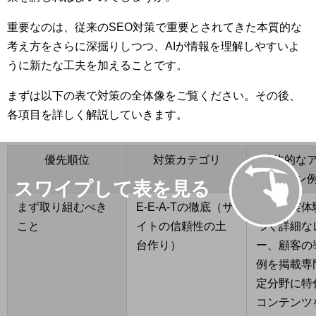
重要なのは、従来のSEO対策で重要とされてきた本質的な
考え方をさらに深掘りしつつ、AIが情報を理解しやすいよ
うに新たな工夫を加えることです。
まずは以下の表で対策の全体像をご覧ください。その後、
各項目を詳しく解説していきます。
優先順位
対策カテゴリ
具体的な
ン
まず取り組むべき
E-E-A-Tの徹底（サ
経験：実体
こと
イトの信頼性の土
づく詳細な
台作り）
ー、顧客の
例を掲載専門
定分野に特
コンテンツ