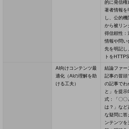
的に発信権
著者情報を
し、公的機
から被リン
得信頼性：
情報や問い
先を明記し
トをHTTP
AI向けコンテンツ最
結論ファー
適化（AIの理解を助
記事の冒頭
ける工夫）
の記事でわ
と」を提示
式：「〇〇
は？」など
な疑問に答
ンテンツを