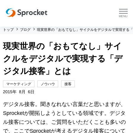
menu
トップ
ブログ
現実世界の「おもてなし」サイクルをデジタルで実現する「
プラットフォーム
現実世界の「おもてなし」サイ
プラットフォーム トップ
コンサルティング
クルをデジタルで実現する「デ
コンサルティング トップ
導入事例
ジタル接客」とは
運用支援 トップ
よくある質問
マーケティング
ノウハウ
接客
2015年 8月 6日
メソッド トップ
会社情報
デジタル接客。聞きなれない言葉だと思いますが、
Sprocketが開拓しようとしている領域です。デジタ
会社情報 トップ
セミナー・イベント
ル接客については、ご質問をいただくことも多いの
で、ここでSprocketが考えるデジタル接客について
会社概要