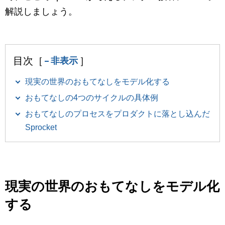
マーケティングお役立ち資料
解説しましょう。
メンバー紹介
採用情報
目次［
］
非表示
現実の世界のおもてなしをモデル化する
創業の想い
おもてなしの4つのサイクルの具体例
おもてなしのプロセスをプロダクトに落とし込んだ
沿革
Sprocket
ビジョン・ミッション・バリュー
ロゴマーク
現実の世界のおもてなしをモデル化
する