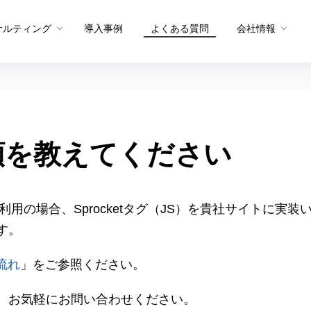
サルティング
導入事例
よくある質問
会社情報
メソッド トップ
メソッドを生む体制
グ
メソッドを共有する仕組み
順を教えてください
プロダクト概要
プロダクト
PDCAメソッド
データ統合・抽出
サイト分
A/Bテストメソッド
セグメント適正スコア
ユーザー
 for Webをご利用の場合、Sprocketタグ（JS）を貴社サ
CX課題発見メソッド
ヒートマ
す。
ュー
サイト分析メソッド
ペルソナ
の流れ
」をご参照ください。
ユーザー行動分析メソッド
お問い合
Sprocket活用メソッド
、お気軽にお問い合わせください。