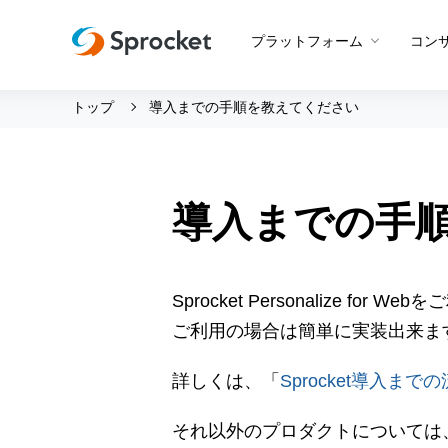
プラットフォーム
コン
トップ
導入までの手順を教えてください
運用支援 トップ
会社情報 トップ
グッドスパイラル
会社概要
Beyond CROコンサルティン
メンバー紹介
導入までの手
プロダクト概要
CROコンサルティング
採用情報
Web接客
設定代行
創業の想い
アプリ最適化
Sprocket Personalize
サポートボット
沿革
アンケート
ご利用の場合は簡単に実装出来ま
ビジョン・ミッション・バリ
A/Bテスト
詳しくは、「
Sprocket導入まで
ロゴマーク
メールマーケティング
それ以外のプロダクトについては
LINE活用