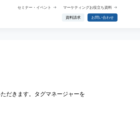
セミナー・イベント
マーケティングお役立ち資料
資料請求
お問い合わせ
概要
プロダクト概要
析
データ分析エージェント
行動分析
イトに実装いただきます。タグマネージャーを
ップ
トーク
わせ分析