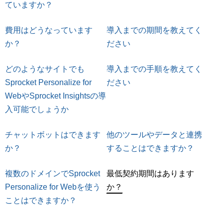
マーケティングお役立ち資料
ていますか？
メンバー紹介
費用はどうなっています
導入までの期間を教えてく
か？
ださい
採用情報
どのようなサイトでも
導入までの手順を教えてく
Sprocket Personalize for
ださい
創業の想い
WebやSprocket Insightsの導
入可能でしょうか
沿革
チャットボットはできます
他のツールやデータと連携
ビジョン・ミッション・バリュー
か？
することはできますか？
複数のドメインでSprocket
最低契約期間はあります
ロゴマーク
Personalize for Webを使う
か？
ことはできますか？