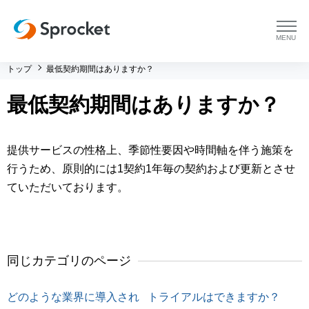
menu
トップ
最低契約期間はありますか？
プラットフォーム
最低契約期間はありますか？
プラットフォーム トップ
コンサルティング
提供サービスの性格上、季節性要因や時間軸を伴う施策を
コンサルティング トップ
導入事例
行うため、原則的には1契約1年毎の契約および更新とさせ
ていただいております。
運用支援 トップ
よくある質問
メソッド トップ
会社情報
同じカテゴリのページ
会社情報 トップ
セミナー・イベント
どのような業界に導入され
トライアルはできますか？
会社概要