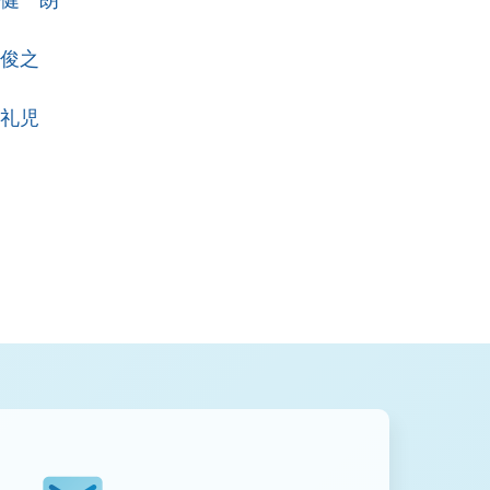
 健一朗
 俊之
 礼児