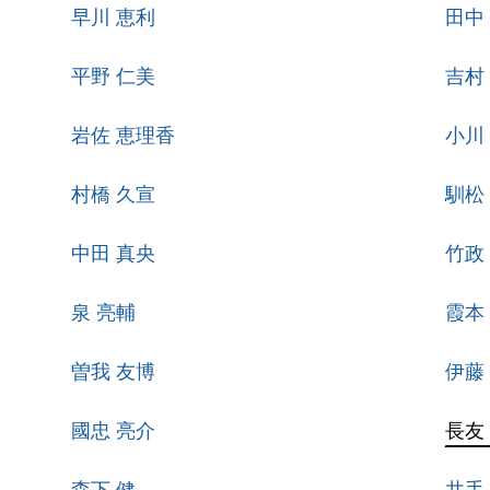
早川 恵利
田中
平野 仁美
吉村
岩佐 恵理香
小川
村橋 久宣
馴松
中田 真央
竹政
泉 亮輔
霞本
曽我 友博
伊藤
國忠 亮介
長友