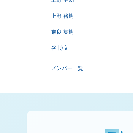
上野 健助
上野 裕樹
奈良 英樹
谷 博文
メンバー一覧