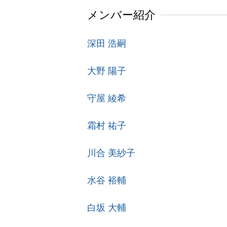
メンバー紹介
深田 浩嗣
大野 陽子
守屋 綾希
霜村 祐子
川合 美紗子
水谷 裕輔
白坂 大輔