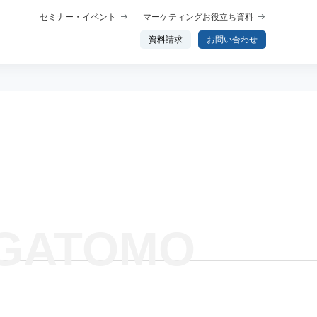
セミナー・イベント
マーケティングお役立ち資料
資料請求
お問い合わせ
概要
プロダクト概要
析
データ分析エージェント
行動分析
GATOMO
ップ
トーク
わせ分析