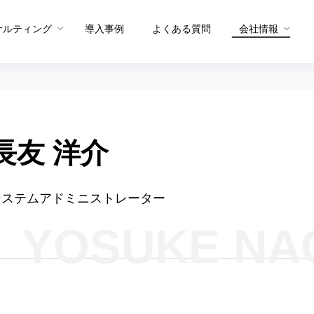
サルティング
導入事例
よくある質問
会社情報
メソッド トップ
メソッドを生む体制
グ
メソッドを共有する仕組み
長友 洋介
プロダクト概要
プロダクト
PDCAメソッド
データ統合・抽出
サイト分
A/Bテストメソッド
システムアドミニストレーター
セグメント適正スコア
ユーザー
CX課題発見メソッド
YOSUKE NA
ヒートマ
ュー
サイト分析メソッド
ペルソナ
ユーザー行動分析メソッド
お問い合
Sprocket活用メソッド