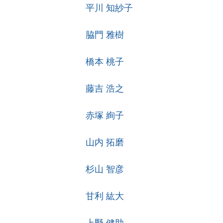
平川 知紗子
脇門 雅樹
橋本 桃子
藤吉 浩之
赤塚 絢子
山内 拓磨
杉山 智彦
甘利 紘大