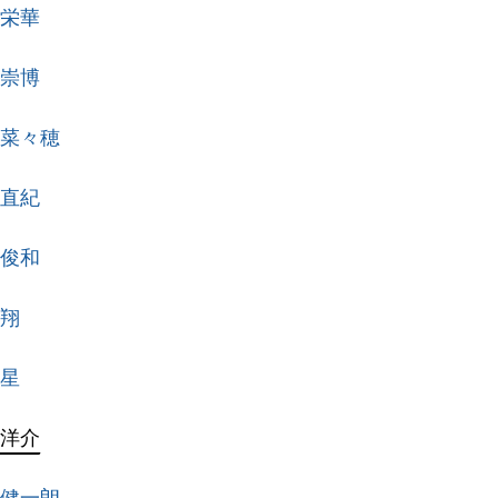
 栄華
 崇博
 菜々穂
 直紀
 俊和
 翔
 星
 洋介