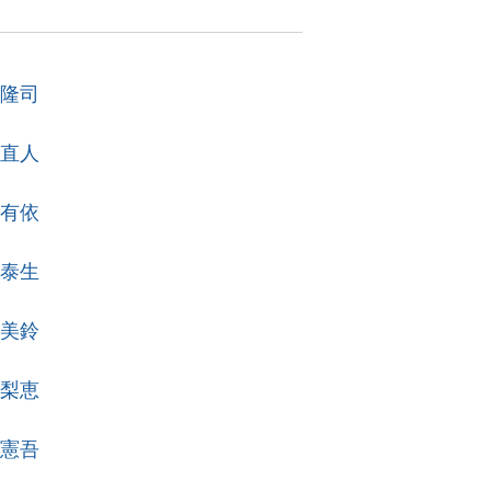
 隆司
 直人
 有依
 泰生
 美鈴
 梨恵
 憲吾