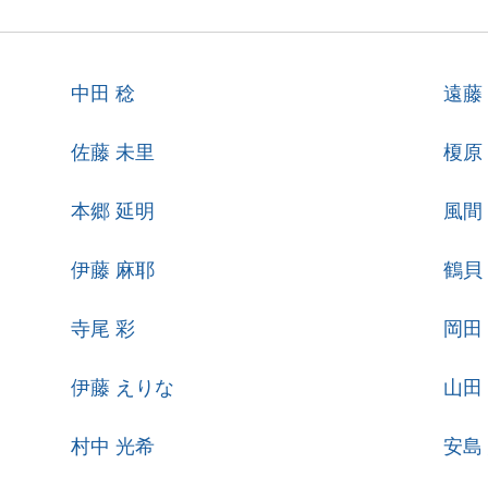
中田 稔
遠藤
佐藤 未里
榎原
本郷 延明
風間
伊藤 麻耶
鶴貝
寺尾 彩
岡田
伊藤 えりな
山田
村中 光希
安島