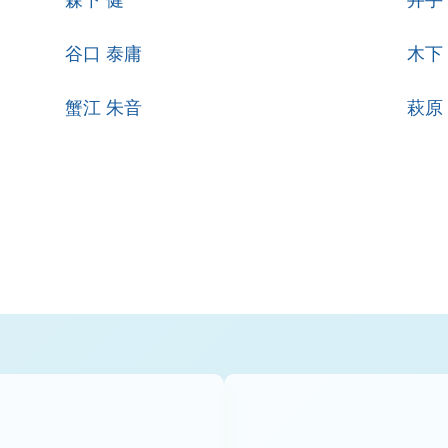
森下 健
井手
谷口 泰庸
木下
蟹江 朱音
萩原