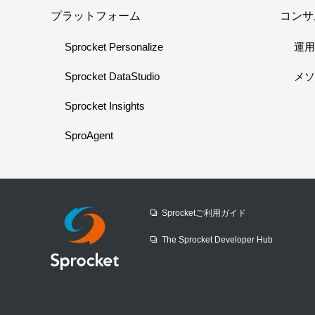
プラットフォーム
コンサ
Sprocket Personalize
運
Sprocket DataStudio
メ
Sprocket Insights
SproAgent
Sprocketご利用ガイド
The Sprocket Developer Hub