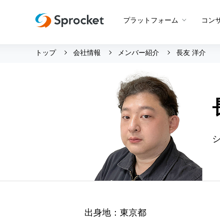
プラットフォーム
コン
トップ
会社情報
メンバー紹介
長友 洋介
運用支援 トップ
会社情報 トップ
グッドスパイラル
会社概要
Beyond CROコンサルティン
メンバー紹介
プロダクト概要
CROコンサルティング
採用情報
Web接客
設定代行
創業の想い
アプリ最適化
サポートボット
沿革
アンケート
ビジョン・ミッション・バリ
A/Bテスト
ロゴマーク
メールマーケティング
出身地：東京都
LINE活用