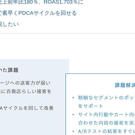
売上前年比180％、ROAS1,703％に
内で素早くPDCAサイクルを回せる
現したい