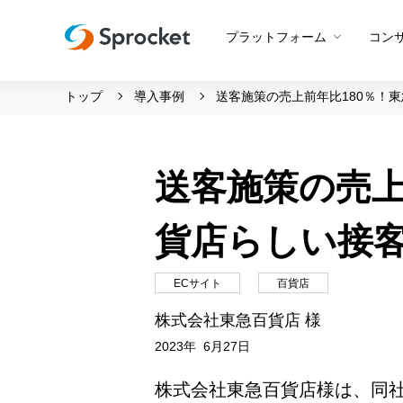
プラットフォーム
コン
トップ
導入事例
送客施策の売上前年比180％！
運用支援 トップ
会社情報 トップ
グッドスパイラル
会社概要
送客施策の売上
Beyond CROコンサルティン
メンバー紹介
プロダクト概要
CROコンサルティング
採用情報
Web接客
貨店らしい接
設定代行
創業の想い
アプリ最適化
サポートボット
沿革
ECサイト
百貨店
アンケート
ビジョン・ミッション・バリ
株式会社東急百貨店 様
A/Bテスト
ロゴマーク
2023年 6月27日
メールマーケティング
株式会社東急百貨店様は、同社の
LINE活用