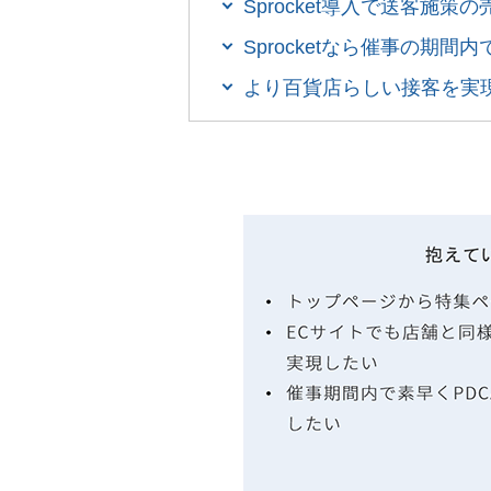
Sprocket導入で送客施策の
Sprocketなら催事の期間
より百貨店らしい接客を実