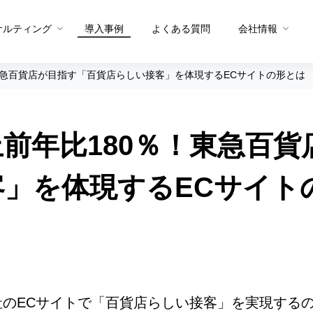
サルティング
導入事例
よくある質問
会社情報
東急百貨店が目指す「百貨店らしい接客」を体現するECサイトの形とは
メソッド トップ
メソッドを生む体制
前年比180％！東急百貨
グ
メソッドを共有する仕組み
プロダクト概要
プロダクト
PDCAメソッド
データ統合・抽出
サイト分
客」を体現するECサイト
A/Bテストメソッド
セグメント適正スコア
ユーザー
CX課題発見メソッド
ヒートマ
ュー
サイト分析メソッド
ペルソナ
ユーザー行動分析メソッド
お問い合
Sprocket活用メソッド
ECサイトで「百貨店らしい接客」を実現するのにS