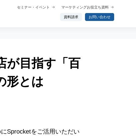
セミナー・イベント
マーケティングお役立ち資料
資料請求
お問い合わせ
店が目指す「百
概要
プロダクト概要
析
データ分析エージェント
の形とは
行動分析
ップ
トーク
わせ分析
procketをご活用いただい