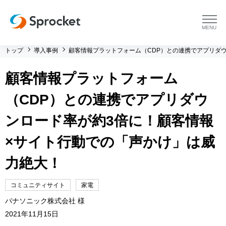
menu
トップ
導入事例
顧客情報プラットフォーム（CDP）との連携でアプリダ
プラットフォーム
顧客情報プラットフォーム
プラットフォーム トップ
コンサルティング
（CDP）との連携でアプリダウ
コンサルティング トップ
導入事例
ンロード率が約3倍に！顧客情報
×サイト行動での「声かけ」は威
運用支援 トップ
よくある質問
力絶大！
メソッド トップ
会社情報
コミュニティサイト
家電
会社情報 トップ
セミナー・イベント
パナソニック株式会社 様
2021年11月15日
会社概要