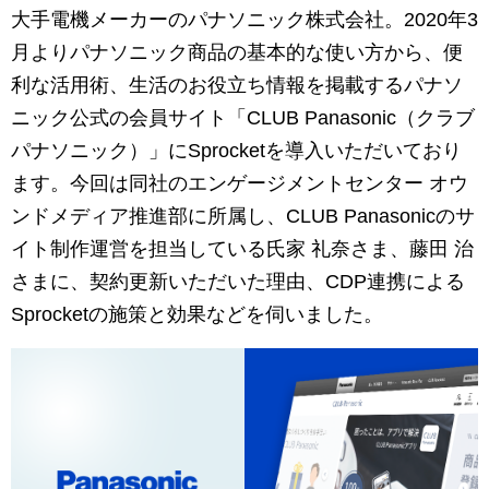
マーケティングお役立ち資料
大手電機メーカーのパナソニック株式会社。2020年3
月よりパナソニック商品の基本的な使い方から、便
メンバー紹介
利な活用術、生活のお役立ち情報を掲載するパナソ
ニック公式の会員サイト「CLUB Panasonic（クラブ
採用情報
パナソニック）」にSprocketを導入いただいており
ます。今回は同社のエンゲージメントセンター オウ
創業の想い
ンドメディア推進部に所属し、CLUB Panasonicのサ
イト制作運営を担当している氏家 礼奈さま、藤田 治
沿革
さまに、契約更新いただいた理由、CDP連携による
Sprocketの施策と効果などを伺いました。
ビジョン・ミッション・バリュー
ロゴマーク