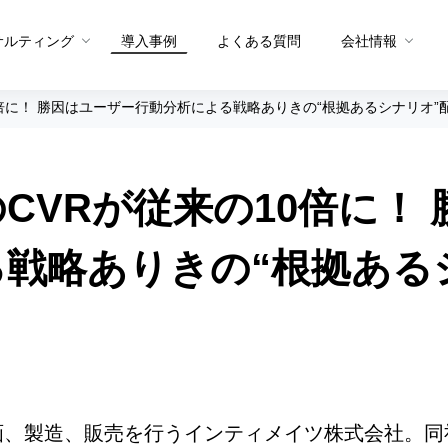
サルティング
導入事例
よくある質問
会社情報
倍に！ 勝因はユーザー行動分析による戦略ありきの“根拠あるシナリオ”
メソッド トップ
メソッドを生む体制
CVRが従来の10倍に！
グ
メソッドを共有する仕組み
プロダクト概要
プロダクト
PDCAメソッド
データ統合・抽出
サイト分
戦略ありきの“根拠ある
A/Bテストメソッド
セグメント適正スコア
ユーザー
CX課題発見メソッド
ヒートマ
ュー
サイト分析メソッド
ペルソナ
ユーザー行動分析メソッド
お問い合
Sprocket活用メソッド
画、製造、販売を行うインティメイツ株式会社。同