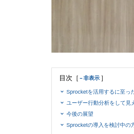
目次［
］
非表示
Sprocketを活用するに至
ユーザー行動分析をして見
今後の展望
Sprocketの導入を検討中の