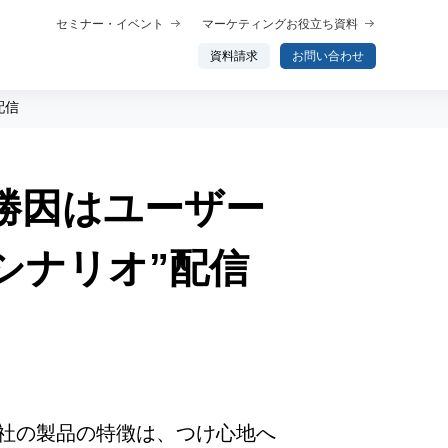
セミナー・イベント
マーケティングお役立ち資料
資料請求
お問い合わせ
配信
 勝因はユーザー
概要
プロダクト概要
析
データ分析エージェント
シナリオ”配信
行動分析
ップ
トーク
わせ分析
社の製品の特徴は、つけ心地へ