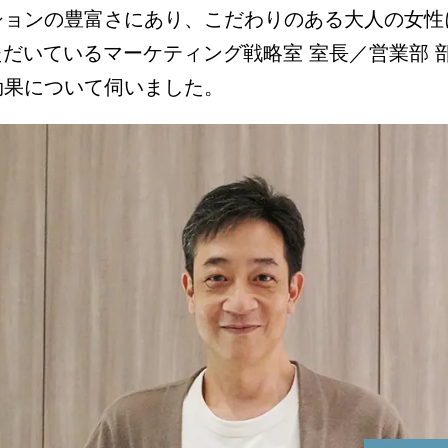
広告効果最大化メソッド
ションの豊富さにあり、こだわりのある大人の女性
顧客育成メソッド
用いただいているマーケティング戦略室 室長／営業部
効果について伺いました。