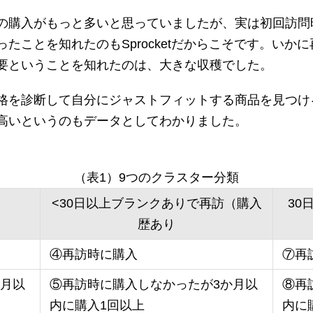
の購入がもっと多いと思っていましたが、実は初回訪問
たことを知れたのもSprocketだからこそです。いか
要ということを知れたのは、大きな収穫でした。
格を診断して自分にジャストフィットする商品を見つけ
高いというのもデータとしてわかりました。
（表1）9つのクラスター分類
<30日以上ブランクありで再訪（購入
30
歴あり
④再訪時に購入
⑦再
か月以
⑤再訪時に購入しなかったが3か月以
⑧再
内に購入1回以上
内に