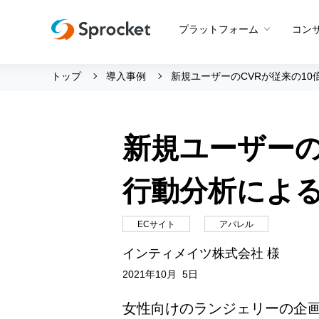
プラットフォーム
コン
トップ
導入事例
新規ユーザーのCVRが従来の10
運用支援 トップ
会社情報 トップ
グッドスパイラル
会社概要
新規ユーザーの
Beyond CROコンサルティン
メンバー紹介
プロダクト概要
CROコンサルティング
採用情報
Web接客
行動分析による
設定代行
創業の想い
アプリ最適化
サポートボット
沿革
ECサイト
アパレル
アンケート
ビジョン・ミッション・バリ
インティメイツ株式会社 様
A/Bテスト
ロゴマーク
2021年10月 5日
メールマーケティング
女性向けのランジェリーの企
LINE活用