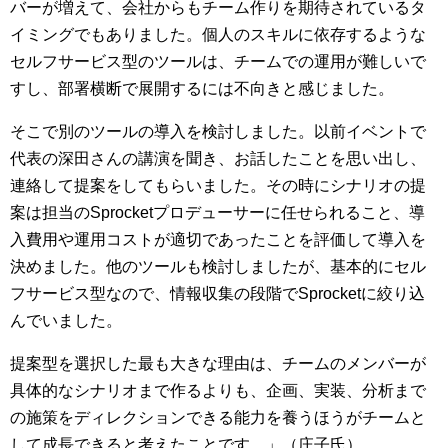
バーが増えて、会社からもチーム作りを期待されているタ
イミングでもありました。個人のスキルに依存するような
セルフサービス型のツールは、チームでの運用が難しいで
すし、部署横断で展開するには不向きと感じました。
そこで別のツールの導入を検討しました。以前イベントで
代表の深田さんの講演を聞き、お話したことを思い出し、
連絡して提案をしてもらいました。その時にシナリオの提
案は担当のSprocketプロデューサーに任せられること、導
入費用や運用コストが適切であったことを評価して導入を
決めました。他のツールも検討しましたが、基本的にセル
フサービス型なので、情報収集の段階でSprocketに絞り込
んでいました。
提案型を選択した最も大きな理由は、チームのメンバーが
具体的なシナリオまで作るよりも、企画、実装、分析まで
の施策をディレクションできる能力を養うほうがチームと
して成長できると考えたことです。」（庄子氏）