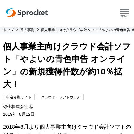
menu
トップ
導入事例
個人事業主向けクラウド会計ソフト「やよいの青色申告 
プラットフォーム
個人事業主向けクラウド会計ソフ
プラットフォーム トップ
コンサルティング
ト「やよいの青色申告 オンライ
コンサルティング トップ
導入事例
ン」の新規獲得件数が約10％拡
大！
運用支援 トップ
よくある質問
申込み型サイト
クラウド・ソフトウェア
メソッド トップ
会社情報
弥生株式会社 様
2019年 5月12日
会社情報 トップ
セミナー・イベント
2018年8月より個人事業主向けクラウド会計ソフトの
会社概要