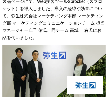
マーケティングお役立ち資料
製品ページにて、Web接客ツールSprocket（スプロ
ケット）を導入しました。導入の経緯や効果につい
メンバー紹介
て、弥生株式会社マーケティング本部 マーケティン
グ部 マーケティングコミュニケーションチーム 担当
採用情報
マネージャー庄子 佑氏、同チーム 高城 圭右氏にお
話を伺いました。
創業の想い
沿革
ビジョン・ミッション・バリュー
ロゴマーク