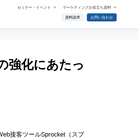
セミナー・イベント
マーケティングお役立ち資料
資料請求
お問い合わせ
業の強化にあたっ
概要
プロダクト概要
析
データ分析エージェント
行動分析
ップ
トーク
わせ分析
接客ツールSprocket（スプ