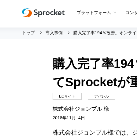
プラットフォーム
コン
トップ
導入事例
購入完了率194％改善。オンライ
運用支援 トップ
会社情報 トップ
グッドスパイラル
会社概要
購入完了率19
Beyond CROコンサルティン
メンバー紹介
プロダクト概要
CROコンサルティング
採用情報
Web接客
てSprocke
設定代行
創業の想い
アプリ最適化
サポートボット
沿革
ECサイト
アパレル
アンケート
ビジョン・ミッション・バリ
株式会社ジョンブル 様
A/Bテスト
ロゴマーク
2018年11月 4日
メールマーケティング
株式会社ジョンブル様では、ジョ
LINE活用