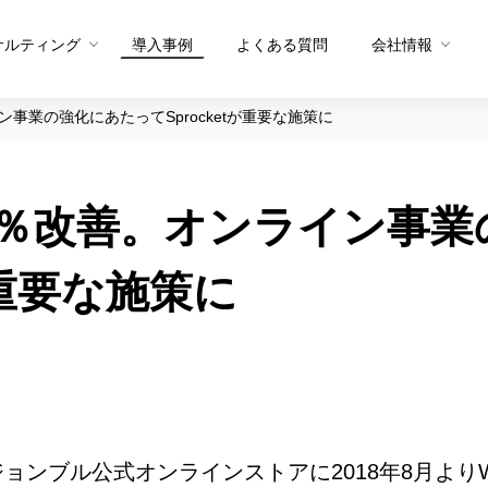
サルティング
導入事例
よくある質問
会社情報
ン事業の強化にあたってSprocketが重要な施策に
メソッド トップ
メソッドを生む体制
4％改善。オンライン事
グ
メソッドを共有する仕組み
プロダクト概要
プロダクト
PDCAメソッド
データ統合・抽出
サイト分
tが重要な施策に
A/Bテストメソッド
セグメント適正スコア
ユーザー
CX課題発見メソッド
ヒートマ
ュー
サイト分析メソッド
ペルソナ
ユーザー行動分析メソッド
お問い合
Sprocket活用メソッド
ンブル公式オンラインストアに2018年8月よりWeb