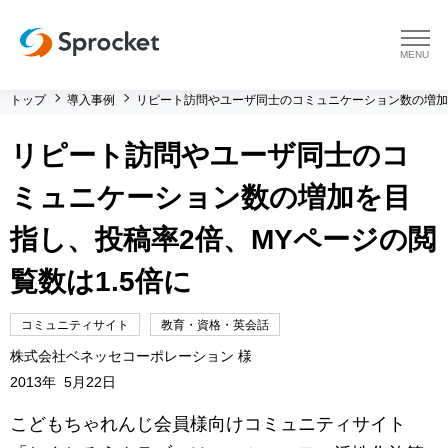
menu
トップ
導入事例
リピート訪問やユーザ同士のコミュニケーション数の増加を
プラットフォーム
リピート訪問やユーザ同士のコ
プラットフォーム トップ
コンサルティング
ミュニケーション数の増加を目
コンサルティング トップ
導入事例
指し、投稿率2倍、MYページの閲
覧数は1.5倍に
運用支援 トップ
よくある質問
コミュニティサイト
教育・資格・英会話
メソッド トップ
会社情報
株式会社ベネッセコーポレーション 様
2013年 5月22日
会社情報 トップ
セミナー・イベント
こどもちゃれんじ会員様向けコミュニティサイト
会社概要