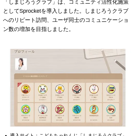
マーケティングお役立ち資料
「しまじろうクラブ」は、コミュニティ活性化施策
としてSprocketを導入しました。しまじろうクラブ
メンバー紹介
へのリピート訪問、ユーザ同士のコミュニケーショ
ン数の増加を目指しました。
採用情報
創業の想い
沿革
ビジョン・ミッション・バリュー
ロゴマーク
導入サイト：こどもちゃれんじ「しまじろうクラブ」